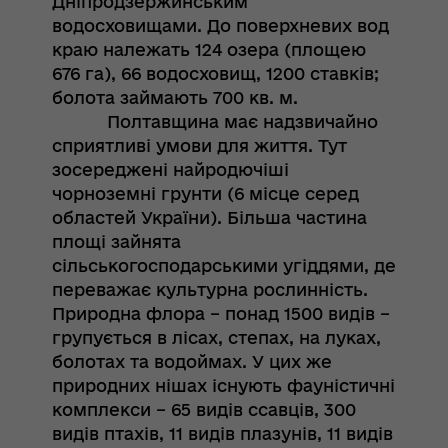
Дніпродзержинським
водосховищами. До поверхневих вод
краю належать 124 озера (площею
676 га), 66 водосховищ, 1200 ставків;
болота займають 700 кв. м.
Полтавщина має надзвичайно
сприятливі умови для життя. Тут
зосереджені найродючіші
чорноземні грунти (6 місце серед
областей України). Більша частина
площі зайнята
сільськогосподарськими угіддями, де
переважає культурна рослинність.
Природна флора – понад 1500 видів –
групується в лісах, степах, на луках,
болотах та водоймах. У цих же
природних нішах існують фауністичні
комплекси – 65 видів ссавців, 300
видів птахів, 11 видів плазунів, 11 видів