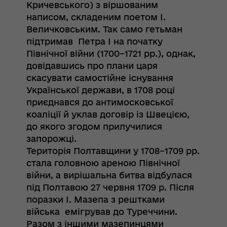
Кричевського) з віршованим
написом, складеним поетом І.
Величковським. Так само гетьман
підтримав Петра І на початку
Північної війни (1700–1721 рр.), однак,
довідавшись про плани царя
скасувати самостійне існування
Української держави, в 1708 році
приєднався до антимосковської
коаліції й уклав договір із Швецією,
до якого згодом прилучилися
запорожці.
Територія Полтавщини у 1708–1709 рр.
стала головною ареною Північної
війни, а вирішальна битва відбулася
під Полтавою 27 червня 1709 р. Після
поразки І. Мазепа з рештками
війська емігрував до Туреччини.
Разом з іншими мазепинцями