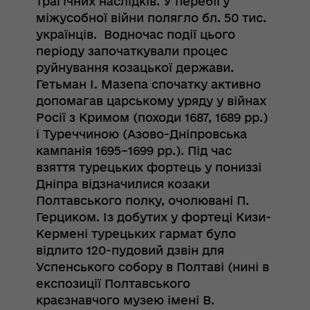
трагічних наслідків. У перебігу
міжусобної війни полягло бл. 50 тис.
українців. Водночас події цього
періоду започаткували процес
руйнування козацької держави.
Гетьман І. Мазепа спочатку активно
допомагав царському уряду у війнах
Росії з Кримом (походи 1687, 1689 рр.)
і Туреччиною (Азово-Дніпровська
кампанія 1695–1699 рр.). Під час
взяття турецьких фортець у пониззі
Дніпра відзначилися козаки
Полтавського полку, очолювані П.
Герциком. Із добутих у фортеці Кизи-
Кермені турецьких гармат було
відлито 120-пудовий дзвін для
Успенського собору в Полтаві (нині в
експозиції Полтавського
краєзнавчого музею імені В.