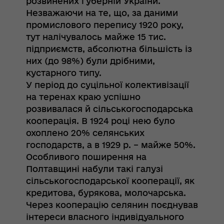
розвинених губерній України.
Незважаючи на те, що, за даними
промислового перепису 1920 року,
тут налічувалось майже 15 тис.
підприємств, абсолютна більшість із
них (до 98%) були дрібними,
кустарного типу.
У період до суцільної колективізації
на теренах краю успішно
розвивалася й сільськогосподарська
кооперація. В 1924 році нею було
охоплено 20% селянських
господарств, а в 1929 р. – майже 50%.
Особливого поширення на
Полтавщині набули такі галузі
сільськогосподарської кооперації, як
кредитова, бурякова, молочарська.
Через кооперацію селянин поєднував
інтереси власного індивідуального