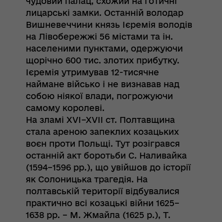
чудовий палац, схожий на готичні
лицарські замки. Останній володар
Вишневеччини князь Ієремія володів
на Лівобережжі 56 містами та ін.
населеними пунктами, одержуючи
щорічно 600 тис. злотих прибутку.
Ієремія утримував 12-тисячне
наймане військо і не визнавав над
собою ніякої влади, погрожуючи
самому королеві.
На зламі XVI–XVII ст. Полтавщина
стала ареною запеклих козацьких
воєн проти Польщі. Тут розігрався
останній акт боротьби С. Наливайка
(1594–1596 рр.), що увійшов до історії
як Солоницька трагедія. На
полтавській території відбувалися
практично всі козацькі війни 1625–
1638 рр. – М. Жмайла (1625 р.), Т.