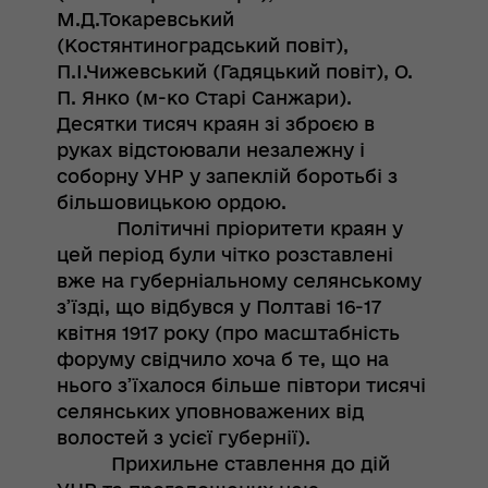
М.Д.Токаревський
(Костянтиноградський повіт),
П.І.Чижевський (Гадяцький повіт), О.
П. Янко (м-ко Старі Санжари).
Десятки тисяч краян зі зброєю в
руках відстоювали незалежну і
соборну УНР у запеклій боротьбі з
більшовицькою ордою.
Політичні пріоритети краян у
цей період були чітко розставлені
вже на губерніальному селянському
з’їзді, що відбувся у Полтаві 16-17
квітня 1917 року (про масштабність
форуму свідчило хоча б те, що на
нього з’їхалося більше півтори тисячі
селянських уповноважених від
волостей з усієї губернії).
Прихильне ставлення до дій