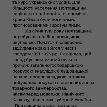
та курс українських урядів. Для
більшості населення Полтавщини
соціально-політичні та економічні
кроки Києва були логічними,
прогнозованими і зрозумілими.
Від січня 1919 року Полтавщина
перебувала під більшовицькою
окупацією. Початок післявоєнної
відбудови краю збігся у часі з
голодом 1921-1923 рр. Як відомо, цей
голод був викликаний низкою
причин: загальногосподарською
розрухою внаслідок більшовицької
навали, продрозкладкою, а також
небувалою посухою в основних зонах
товарного землеробства,
насамперед Поволжя, Північного
Кавказу, південних губерній України.
Полтавщина стала третьою з