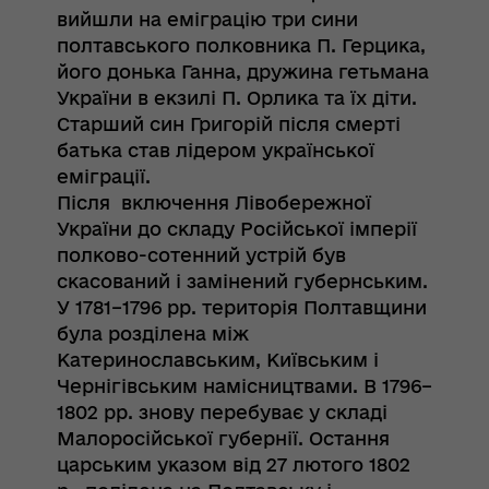
вийшли на еміграцію три сини
полтавського полковника П. Герцика,
його донька Ганна, дружина гетьмана
України в екзилі П. Орлика та їх діти.
Старший син Григорій після смерті
батька став лідером української
еміграції.
Після включення Лівобережної
України до складу Російської імперії
полково-сотенний устрій був
скасований і замінений губернським.
У 1781–1796 рр. територія Полтавщини
була розділена між
Катеринославським, Київським і
Чернігівським намісництвами. В 1796–
1802 рр. знову перебуває у складі
Малоросійської губернії. Остання
царським указом від 27 лютого 1802