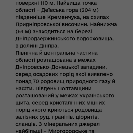
поверхні 110 м. Найвища точка
області – Деївська гора (204 м)
південніше Кременчука, на схилах
Придніпровської височини. Найнижча
(64 м) знаходиться на березі
Дніпродзержинського водосховища,
в долині Дніпра.
Північна й центральна частина
області розташована в межах
Дніпровсько-Донецької западини,
серед осадових порід якої виявлено
понад 70 родовищ природного газу й
нафти. Південь Полтавщини
розташований у межах Українського
щита, серед кристалічних міцних
порід якого криються родовища
залізних руд, гранітів, діоритів,
сланців. З мінеральних джерел
найбільші – Миргородське та