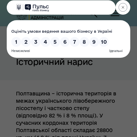
Головна
Історичний нарис
Полтавщина – історична територія в
межах українського лівобережного
лісостепу і частково степу
(відповідно 82 % і 8 % площі). У
сучасних кордонах територія
Полтавської області складає 28800