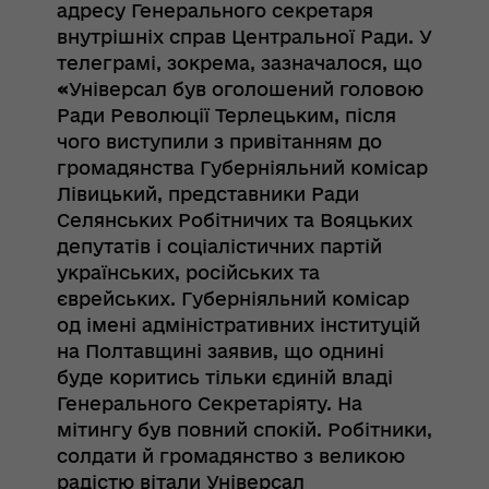
адресу Генерального секретаря
внутрішніх справ Центральної Ради. У
телеграмі, зокрема, зазначалося, що
«
Універсал був оголошений головою
Ради Революції Терлецьким, після
чого виступили з привітанням до
громадянства Губерніяльний комісар
Лівицький, представники Ради
Селянських Робітничих та Вояцьких
депутатів і соціалістичних партій
українських, російських та
єврейських. Губерніяльний комісар
од імені адміністративних інституцій
на Полтавщині заявив, що однині
буде коритись тільки єдиній владі
Генерального Секретаріяту. На
мітингу був повний спокій. Робітники,
солдати й громадянство з великою
радістю вітали Універсал