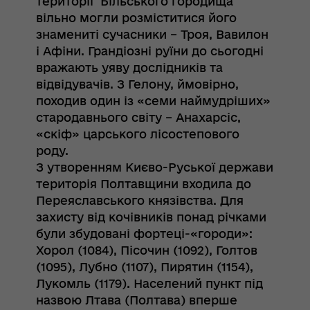
території Більського городища
вільно могли розміститися його
знамениті сучасники – Троя, Вавилон
і Афіни. Грандіозні руїни до сьогодні
вражають уяву дослідників та
відвідувачів. З Гелону, ймовірно,
походив один із «семи наймудріших»
стародавнього світу – Анахарсіс,
«скіф» царського лісостепового
роду.
З утворенням Києво-Руської держави
територія Полтавщини входила до
Переяславського князівства. Для
захисту від кочівників понад річками
були збудовані фортеці-«городи»:
Хорол (1084), Пісочин (1092), Голтов
(1095), Лубно (1107), Пирятин (1154),
Лукомль (1179). Населений пункт під
назвою Лтава (Полтава) вперше