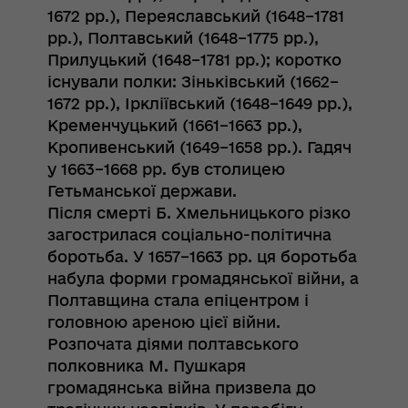
1672 рр.), Переяславський (1648–1781
рр.), Полтавський (1648–1775 рр.),
Прилуцький (1648–1781 рр.); коротко
існували полки: Зіньківський (1662–
1672 рр.), Іркліївський (1648–1649 рр.),
Кременчуцький (1661–1663 рр.),
Кропивенський (1649–1658 рр.). Гадяч
у 1663–1668 рр. був столицею
Гетьманської держави.
Після смерті Б. Хмельницького різко
загострилася соціально-політична
боротьба. У 1657–1663 рр. ця боротьба
набула форми громадянської війни, а
Полтавщина стала епіцентром і
головною ареною цієї війни.
Розпочата діями полтавського
полковника М. Пушкаря
громадянська війна призвела до