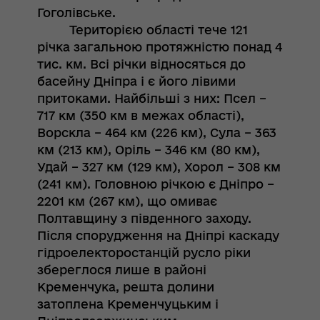
Гоголівське.
Територією області тече 121
річка загальною протяжністю понад 4
тис. км. Всі річки відносяться до
басейну Дніпра і є його лівими
притоками. Найбільші з них: Псел –
717 км (350 км в межах області),
Ворскла – 464 км (226 км), Сула – 363
км (213 км), Оріль – 346 км (80 км),
Удай – 327 км (129 км), Хорол – 308 км
(241 км). Головною річкою є Дніпро –
2201 км (267 км), що омиває
Полтавщину з південного заходу.
Після спорудження на Дніпрі каскаду
гідроелекторостанцій русло ріки
збереглося лише в районі
Кременчука, решта долини
затоплена Кременчуцьким і