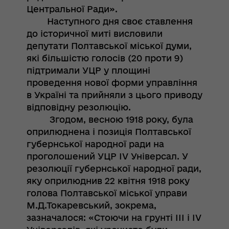
Центральної Ради».
Наступного дня своє ставлення
до історичної миті висловили
депутати Полтавської міської думи,
які більшістю голосів (20 проти 9)
підтримали УЦР у площині
проведення нової форми управління
в Україні та прийняли з цього приводу
відповідну резолюцію.
Згодом, весною 1918 року, була
оприлюднена і позиція Полтавської
губернської народної ради на
проголошений УЦР ІV Універсал. У
резолюції губернської народної ради,
яку оприлюднив 22 квітня 1918 року
голова Полтавської міської управи
М.Д.Токаревський, зокрема,
зазначалося: «Стоючи на грунті ІІІ і ІV