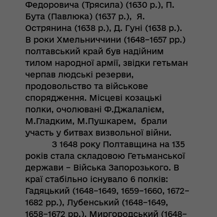
Федоровича (Трясила) (1630 р.), П.
Бута (Павлюка) (1637 р.), Я.
Острянина (1638 р.), Д. Гуні (1638 р.).
В роки Хмельниччини (1648–1657 рр.)
полтавський край був надійним
тилом народної армії, звідки гетьман
черпав людські резерви,
продовольство та військове
спорядження. Місцеві козацькі
полки, очолювані Ф.Джалалієм,
М.Гладким, М.Пушкарем, брали
участь у битвах визвольної війни.
З 1648 року Полтавщина на 135
років стала складовою Гетьманської
держави – Війська Запорозького. В
краї стабільно існувало 6 полків:
Гадяцький (1648–1649, 1659–1660, 1672–
1682 рр.), Лубенський (1648–1649,
1658–1672 рр.), Миргородський (1648–