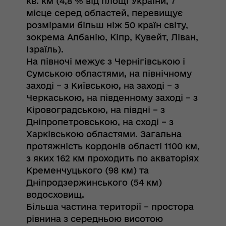
кв. км (4,8 % від площі України, 7
місце серед областей, перевищує
розмірами більш ніж 50 країн світу,
зокрема Албанію, Кіпр, Кувейт, Ліван,
Ізраїль).
На півночі межує з Чернігівською і
Сумською областями, на північному
заході – з Київською, на заході – з
Черкаською, на південному заході – з
Кіровоградською, на півдні – з
Дніпропетровською, на сході – з
Харківською областями. Загальна
протяжність кордонів області 1100 км,
з яких 162 км проходить по акваторіях
Кременчуцького (98 км) та
Дніпродзержинського (54 км)
водосховищ.
Більша частина території – простора
рівнина з середньою висотою