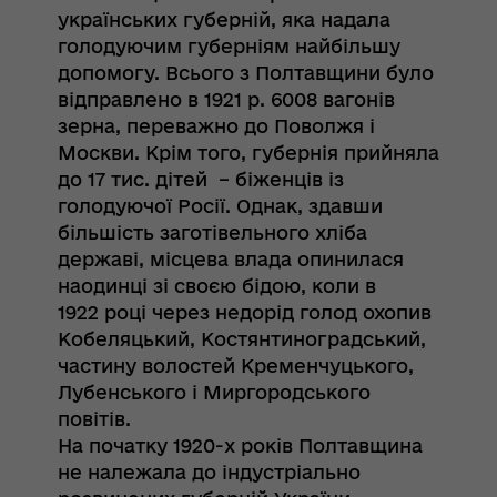
українських губерній, яка надала
голодуючим губерніям найбільшу
допомогу. Всього з Полтавщини було
відправлено в 1921 р. 6008 вагонів
зерна, переважно до Поволжя і
Москви. Крім того, губернія прийняла
до 17 тис. дітей – біженців із
голодуючої Росії. Однак, здавши
більшість заготівельного хліба
державі, місцева влада опинилася
наодинці зі своєю бідою, коли в
1922 році через недорід голод охопив
Кобеляцький, Костянтиноградський,
частину волостей Кременчуцького,
Лубенського і Миргородського
повітів.
На початку 1920-х років Полтавщина
не належала до індустріально