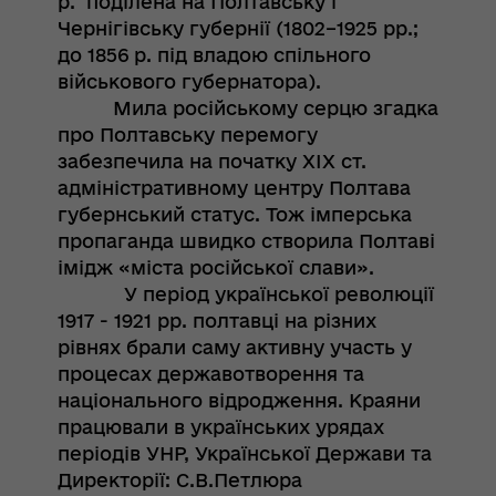
р. поділена на Полтавську і
Чернігівську губернії (1802–1925 рр.;
до 1856 р. під владою спільного
військового губернатора).
Мила російському серцю згадка
про Полтавську перемогу
забезпечила на початку ХІХ ст.
адміністративному центру Полтава
губернський статус. Тож імперська
пропаганда швидко створила Полтаві
імідж «міста російської слави».
У період української революції
1917 - 1921 рр. полтавці на різних
рівнях брали саму активну участь у
процесах державотворення та
національного відродження. Краяни
працювали в українських урядах
періодів УНР, Української Держави та
Директорії: С.В.Петлюра