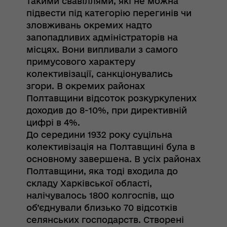
такими свавіллями, які не можна
підвести під категорію перегинів чи
зловживань окремих надто
запопадливих адміністраторів на
місцях. Вони випливали з самого
примусового характеру
колективізації, санкціонувались
згори. В окремих районах
Полтавщини відсоток розкуркулених
доходив до 8-10%, при директивній
цифрі в 4%.
До середини 1932 року суцільна
колективізація на Полтавщині була в
основному завершена. В усіх районах
Полтавщини, яка тоді входила до
складу Харківської області,
налічувалось 1800 колгоспів, що
об’єднували близько 70 відсотків
селянських господарств. Створені