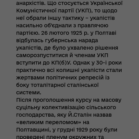
анархістів. Що стосується Української
Комуністичної партії (УКП), то щодо
неї обрали іншу тактику – укапістів
насильно об’єднали з правлячою
партією. 26 лютого 1925 р. у Полтаві
відбулась губернська нарада
укапістів, де було ухвалено рішення
саморозпуститися й членам УКП
вступити до КП(б)У. Однак у 30-і роки
практично всі колишні укапісти стали
жертвами політичних репресій із
боку тоталітарної сталінської
системи.
Після проголошення курсу на масову
суцільну колективізацію сільського
господарства, яку Й.Сталін назвав
«великим переломом» на
Полтавщині, у грудні 1929 року були
проведені пленум окружних та