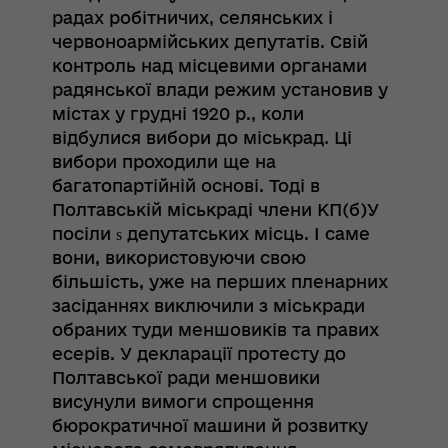
радах робітничих, селянських і
червоноармійських депутатів. Свій
контроль над місцевими органами
радянської влади режим установив у
містах у грудні 1920 р., коли
відбулися вибори до міськрад. Ці
вибори проходили ще на
багатопартійній основі. Тоді в
Полтавській міськраді члени КП(б)У
посіли ѕ депутатських місць. І саме
вони, використовуючи свою
більшість, уже на перших пленарних
засіданнях виключили з міськради
обраних туди меншовиків та правих
есерів. У декларації протесту до
Полтавської ради меншовики
висунули вимоги спрощення
бюрократичної машини й розвитку