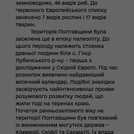
земноводних, 46 видів риб. До
Червоного Європейського списку
занесено 7 видів рослин і 17 видів
тварин.
Територія Полтавщини була
заселена ще в епоху палеоліту. До
цього періоду належить стоянка
давньої людини біля с. Гінці
Лубенського р-ну – перша з
досліджених у Східній Європі. Під час
розкопок виявлено найдавніший
місячний календар. Подібні знахідки
засвідчують найінтенсивніші прояви
розумового розвитку людей, що
жили тоді на теренах краю.
Початок ранньозалізного віку на
території Полтавщини був пов’язаний
із виникненням могутніх держав –
Кіммерії, Скіфії та Сарматії. Їх влада