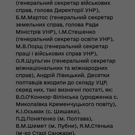
(генеральний секретар військових
справ, голова Директорії УНР),
Б.М.Мартос (генеральний секретар
земельних справ, голова Ради
Міністрів УНР), І.М.Стешенко
(генеральний секретар освіти УНР),
М.В.Порщ (генеральний секретар
праці і військових справ УНР),
О.Я.Шульгин (генеральний секретар
міжнаціональних та міжнародних
справ), Андрій Лівицький. Десятки
полтавців входили до складу УЦР,
серед них, такі визначні постаті, як:
В.О.О’Коннор-Вілінська (уродженка с.
Миколаївка Кременчуцького повіту),
К.І.Осьмак (с. Шишаки),
П.Д.Понятенко (м. Полтава),
В.М.Шемет (м. Лубни), Я.М.Стенька
(м-ко Старі Санжари),