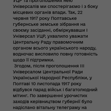
УЦР та проголошених нею
Універсалів ми спостерігаємо і з боку
місцевих органів влади. Так, 22
червня 1917 року Полтавське
губернське земське зібрання на
своєму засіданні, обміркувавши І
Універсал УЦР, ухвалило уважати
Центральну Раду правомочним
органом всього українського народу,
водночас висловило повну готовність
щодо її підтримки.
Згодом, після проголошення ІІІ
Універсалом Центральної Ради
Української Народної Республіки, у
Полтаві 10 листопада 1917 року
відбувся парад військ і багатолюдний
мітинг. По завершенні урочистих
заходів керівництвом губернії було
надіслано вітальну телеграму на