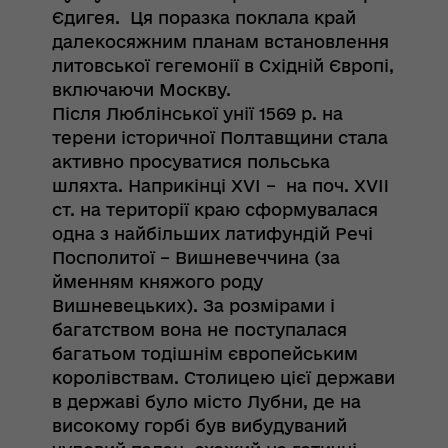
Єдигея. Ця поразка поклала край
далекосяжним планам встановлення
литовської гегемонії в Східній Європі,
включаючи Москву.
Після Люблінської унії 1569 р. на
терени історичної Полтавщини стала
активно просуватися польська
шляхта. Наприкінці XVI – на поч. XVII
ст. на території краю сформувалася
одна з найбільших латифундій Речі
Посполитої – Вишневеччина (за
йменням княжого роду
Вишневецьких). За розмірами і
багатством вона не поступалася
багатьом тодішнім європейським
королівствам. Столицею цієї держави
в державі було місто Лубни, де на
високому горбі був вибудуваний