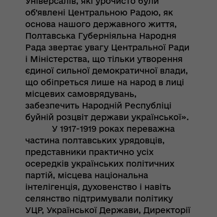
Універсалів, які урочисто були
об’явлені Центральною Радою, як
основа нашого державного життя,
Полтавська Губерніяльна Народня
Рада звертає увагу Центральної Ради
і Міністерства, що тільки утворення
єдиної сильної демократичної влади,
що обіпреться лише на народ в лиці
місцевих самоврядувань,
забезпечить Народній Республіці
буйній розцвіт держави української».
У 1917-1919 роках переважна
частина полтавських урядовців,
представники практично усіх
осередків українських політичних
партій, місцева національна
інтелігенція, духовенство і навіть
селянство підтримували політику
УЦР, Української Держави, Директорії