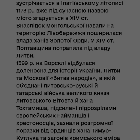
зустрічається в Іпатіївському літописі
1173 р., вже під сучасною назвою
місто згадується в XІV ст.
Внаслідок монгольської навали на
територію Лівобережжя поширилася
влада ханів Золотої Орди. У XIV ст.
Полтавщина потрапила під владу
Литви.
1399 р. на Ворсклі відбулася
доленосна для історії України, Литви
та Московії «битва народів», в якій
об’єднані литовсько-руські й
татарські війська великого князя
литовського Вітовта й хана
Тохтамиша, підсилені підрозділами
європейських найманців і
хрестоносців, зазнали розгромної
поразки від ординців хана Тимур-
Кутлука та загонів кримського еміра