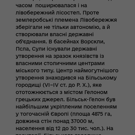
часом поширювалася і на
лівобережний лісостеп. Проте
землеробські племена Лівобережжя
зберігали не тільки автономію, а й
створювали власні державні
об’єднання. В басейнах Ворскли,
Псла, Сули існували державні
утворення на зразок князівств із
власними столичними центрами
міського типу. Центр наймогутнішого
утворення знаходився на Більському
городищі (VІ–IV ст. до Р. Х.), яке
ототожнюється з містом Гелоном
грецьких джерел. Більськ-Гелон був
найбільшим укріпленим поселенням
у тогочасній Європі (площа 4875 га,
довжина стін понад 37000 м,
населення від 12 до 30 тис. чол.). На