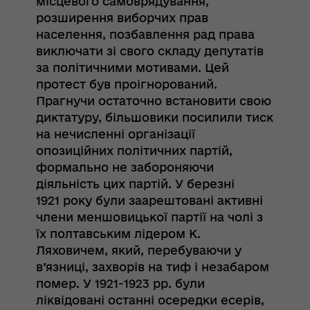
місцевого самоврядування,
розширення виборчих прав
населення, позбавлення рад права
виключати зі свого складу депутатів
за політичними мотивами. Цей
протест був проігнорований.
Прагнучи остаточно встановити свою
диктатуру, більшовики посилили тиск
на нечисленні організації
опозиційних політичних партій,
формально не забороняючи
діяльність цих партій. У березні
1921 року були заарештовані активні
члени меншовицької партії на чолі з
їх полтавським лідером К.
Ляховичем, який, перебуваючи у
в’язниці, захворів на тиф і незабаром
помер. У 1921-1923 рр. були
ліквідовані останні осередки есерів,